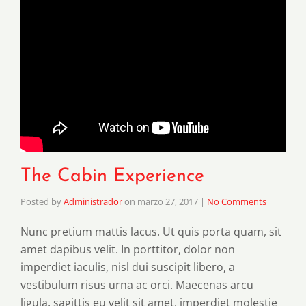
The Cabin Experience
Posted by
Administrador
on
marzo 27, 2017
|
No Comments
Nunc pretium mattis lacus. Ut quis porta quam, sit
amet dapibus velit. In porttitor, dolor non
imperdiet iaculis, nisl dui suscipit libero, a
vestibulum risus urna ac orci. Maecenas arcu
ligula, sagittis eu velit sit amet, imperdiet molestie