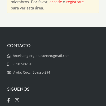
miembros. Por favor,
accede
o
regístrate
para ver esta área.
CONTACTO
hotelsangiorgiopastene@gmail.com
56 987402313
Avda. Cucci Boasso 294
SIGUENOS