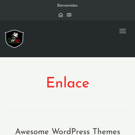
navig
Bienvenidos
Toggl
navig
Enlace
Awesome WordPress Themes